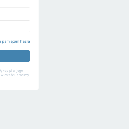
e pamiętam hasła
ykop.pl w jego
 w całości, prosimy