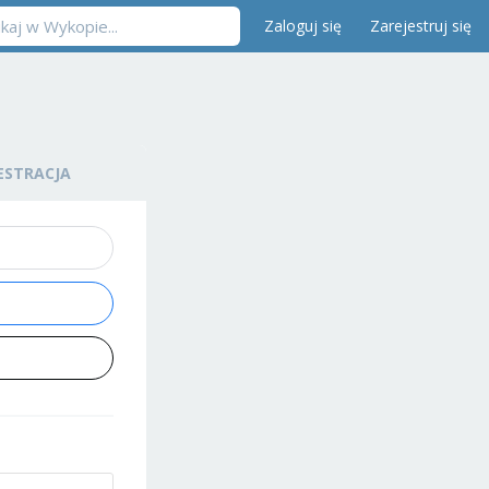
Zaloguj się
Zarejestruj się
ESTRACJA