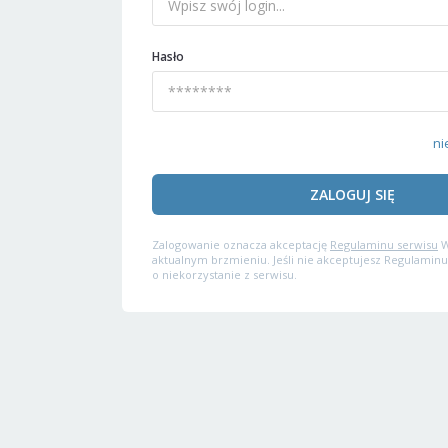
Hasło
ni
ZALOGUJ SIĘ
Zalogowanie oznacza akceptację
Regulaminu serwisu
W
aktualnym brzmieniu. Jeśli nie akceptujesz Regulaminu
o niekorzystanie z serwisu.