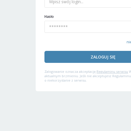
Hasło
ni
ZALOGUJ SIĘ
Zalogowanie oznacza akceptację
Regulaminu serwisu
W
aktualnym brzmieniu. Jeśli nie akceptujesz Regulaminu
o niekorzystanie z serwisu.