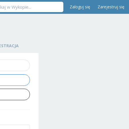
Zaloguj się
Zarejestruj się
ESTRACJA