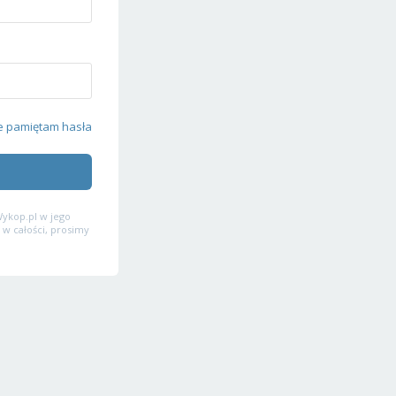
e pamiętam hasła
ykop.pl w jego
 w całości, prosimy