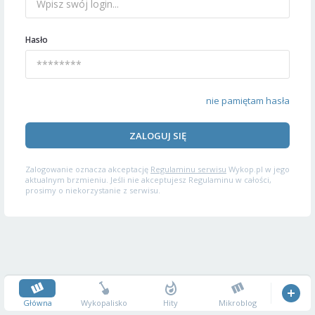
Hasło
nie pamiętam hasła
ZALOGUJ SIĘ
Zalogowanie oznacza akceptację
Regulaminu serwisu
Wykop.pl w jego
aktualnym brzmieniu. Jeśli nie akceptujesz Regulaminu w całości,
prosimy o niekorzystanie z serwisu.
Główna
Wykopalisko
Hity
Mikroblog