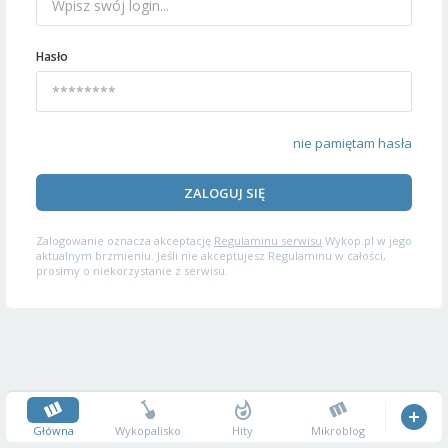
Hasło
nie pamiętam hasła
ZALOGUJ SIĘ
Zalogowanie oznacza akceptację
Regulaminu serwisu
Wykop.pl w jego
aktualnym brzmieniu. Jeśli nie akceptujesz Regulaminu w całości,
prosimy o niekorzystanie z serwisu.
Główna
Wykopalisko
Hity
Mikroblog