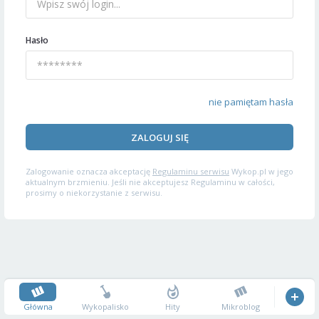
Hasło
nie pamiętam hasła
ZALOGUJ SIĘ
Zalogowanie oznacza akceptację
Regulaminu serwisu
Wykop.pl w jego
aktualnym brzmieniu. Jeśli nie akceptujesz Regulaminu w całości,
prosimy o niekorzystanie z serwisu.
Główna
Wykopalisko
Hity
Mikroblog