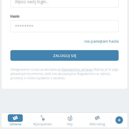
Hasło
nie pamiętam hasła
ZALOGUJ SIĘ
Zalogowanie oznacza akceptację
Regulaminu serwisu
Wykop.pl w jego
aktualnym brzmieniu. Jeśli nie akceptujesz Regulaminu w całości,
prosimy o niekorzystanie z serwisu.
Główna
Wykopalisko
Hity
Mikroblog