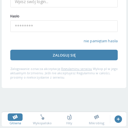
Hasło
nie pamiętam hasła
ZALOGUJ SIĘ
Zalogowanie oznacza akceptację
Regulaminu serwisu
Wykop.pl w jego
aktualnym brzmieniu. Jeśli nie akceptujesz Regulaminu w całości,
prosimy o niekorzystanie z serwisu.
Główna
Wykopalisko
Hity
Mikroblog