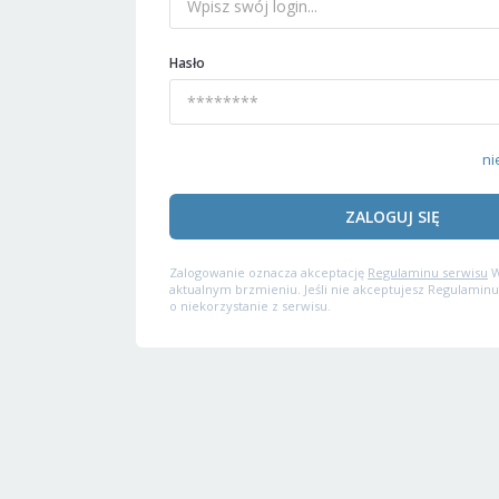
Hasło
ni
ZALOGUJ SIĘ
Zalogowanie oznacza akceptację
Regulaminu serwisu
W
aktualnym brzmieniu. Jeśli nie akceptujesz Regulaminu
o niekorzystanie z serwisu.