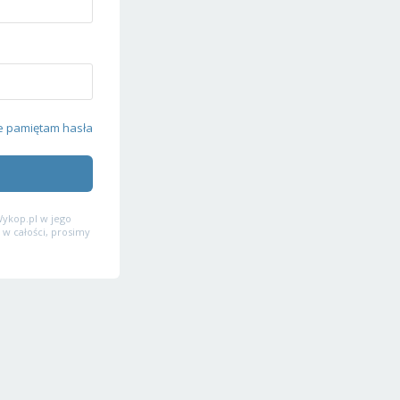
e pamiętam hasła
ykop.pl w jego
 w całości, prosimy