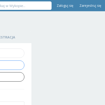
Zaloguj się
Zarejestruj się
ESTRACJA