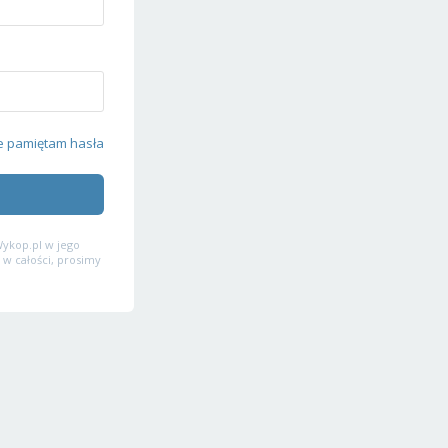
e pamiętam hasła
ykop.pl w jego
 w całości, prosimy