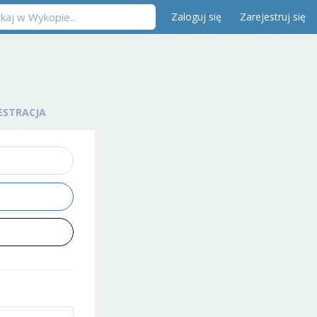
Zaloguj się
Zarejestruj się
ESTRACJA