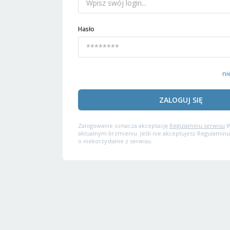
Hasło
ni
ZALOGUJ SIĘ
Zalogowanie oznacza akceptację
Regulaminu serwisu
W
aktualnym brzmieniu. Jeśli nie akceptujesz Regulaminu
o niekorzystanie z serwisu.