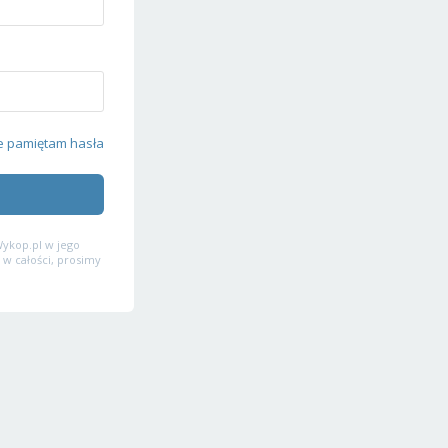
e pamiętam hasła
ykop.pl w jego
 w całości, prosimy