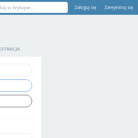
Zaloguj się
Zarejestruj się
ESTRACJA