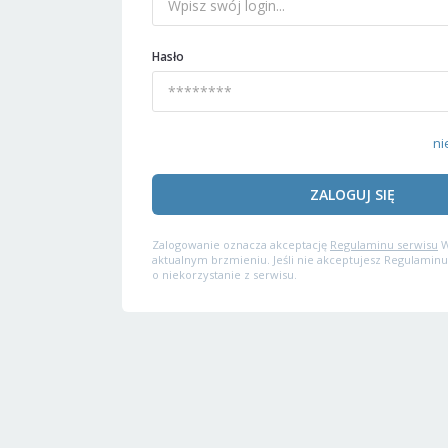
Hasło
ni
ZALOGUJ SIĘ
Zalogowanie oznacza akceptację
Regulaminu serwisu
W
aktualnym brzmieniu. Jeśli nie akceptujesz Regulaminu
o niekorzystanie z serwisu.