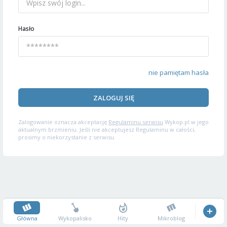
Hasło
nie pamiętam hasła
ZALOGUJ SIĘ
Zalogowanie oznacza akceptację
Regulaminu serwisu
Wykop.pl w jego
aktualnym brzmieniu. Jeśli nie akceptujesz Regulaminu w całości,
prosimy o niekorzystanie z serwisu.
Główna
Wykopalisko
Hity
Mikroblog