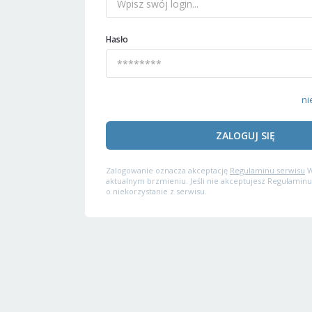
Hasło
ni
ZALOGUJ SIĘ
Zalogowanie oznacza akceptację
Regulaminu serwisu
W
aktualnym brzmieniu. Jeśli nie akceptujesz Regulaminu
o niekorzystanie z serwisu.