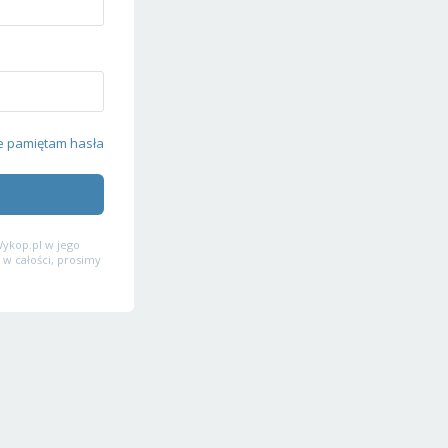
e pamiętam hasła
ykop.pl w jego
 w całości, prosimy