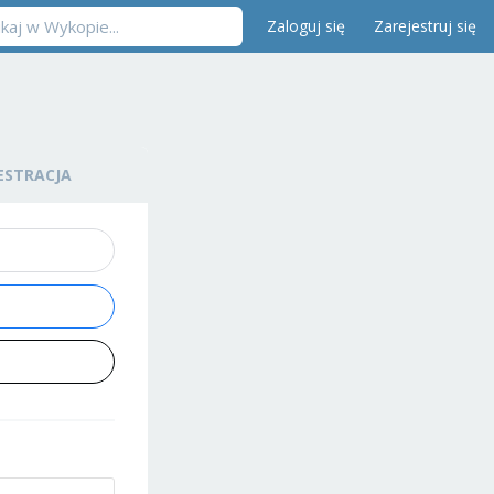
Zaloguj się
Zarejestruj się
ESTRACJA