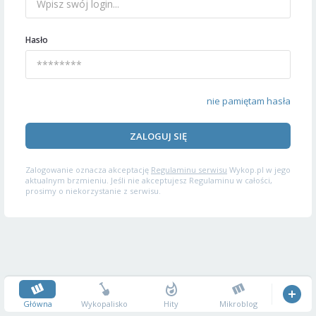
Hasło
nie pamiętam hasła
ZALOGUJ SIĘ
Zalogowanie oznacza akceptację
Regulaminu serwisu
Wykop.pl w jego
aktualnym brzmieniu. Jeśli nie akceptujesz Regulaminu w całości,
prosimy o niekorzystanie z serwisu.
Główna
Wykopalisko
Hity
Mikroblog