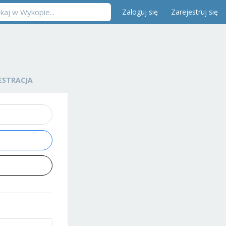
Zaloguj się
Zarejestruj się
ESTRACJA