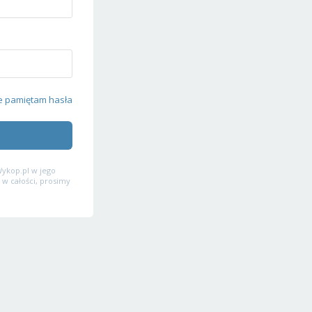
e pamiętam hasła
ykop.pl w jego
 w całości, prosimy