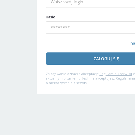
Hasło
ni
ZALOGUJ SIĘ
Zalogowanie oznacza akceptację
Regulaminu serwisu
W
aktualnym brzmieniu. Jeśli nie akceptujesz Regulaminu
o niekorzystanie z serwisu.