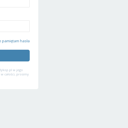
e pamiętam hasła
ykop.pl w jego
 w całości, prosimy