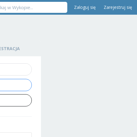
Zaloguj się
Zarejestruj się
ESTRACJA