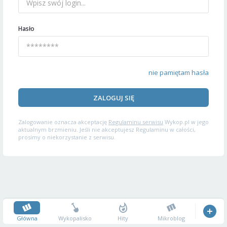
Hasło
nie pamiętam hasła
ZALOGUJ SIĘ
Zalogowanie oznacza akceptację
Regulaminu serwisu
Wykop.pl w jego
aktualnym brzmieniu. Jeśli nie akceptujesz Regulaminu w całości,
prosimy o niekorzystanie z serwisu.
Główna
Wykopalisko
Hity
Mikroblog