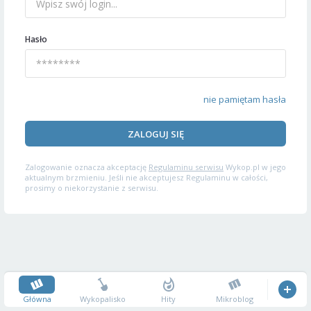
Hasło
nie pamiętam hasła
ZALOGUJ SIĘ
Zalogowanie oznacza akceptację
Regulaminu serwisu
Wykop.pl w jego
aktualnym brzmieniu. Jeśli nie akceptujesz Regulaminu w całości,
prosimy o niekorzystanie z serwisu.
Główna
Wykopalisko
Hity
Mikroblog