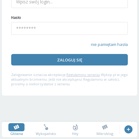
Hasło
nie pamiętam hasła
ZALOGUJ SIĘ
Zalogowanie oznacza akceptację
Regulaminu serwisu
Wykop.pl w jego
aktualnym brzmieniu. Jeśli nie akceptujesz Regulaminu w całości,
prosimy o niekorzystanie z serwisu.
Główna
Wykopalisko
Hity
Mikroblog