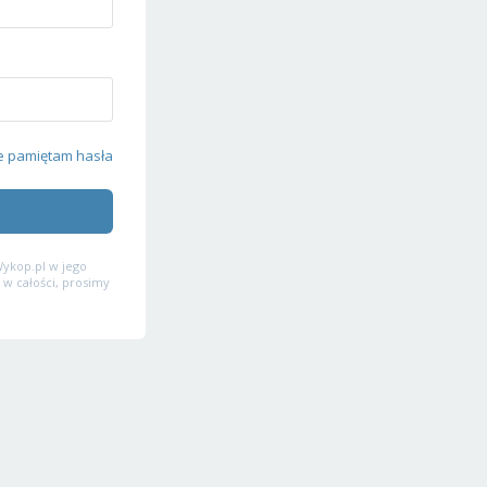
e pamiętam hasła
ykop.pl w jego
 w całości, prosimy