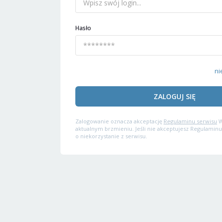
Hasło
ni
ZALOGUJ SIĘ
Zalogowanie oznacza akceptację
Regulaminu serwisu
W
aktualnym brzmieniu. Jeśli nie akceptujesz Regulaminu
o niekorzystanie z serwisu.