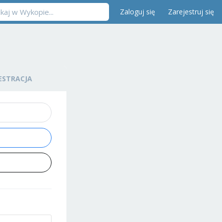
Zaloguj się
Zarejestruj się
ESTRACJA