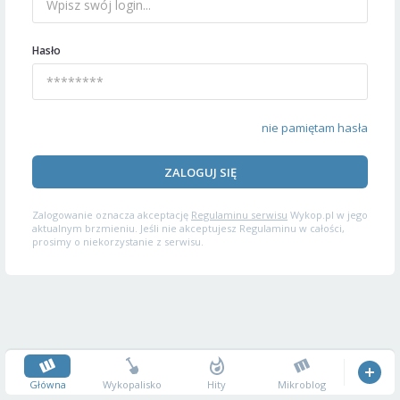
Hasło
nie pamiętam hasła
ZALOGUJ SIĘ
Zalogowanie oznacza akceptację
Regulaminu serwisu
Wykop.pl w jego
aktualnym brzmieniu. Jeśli nie akceptujesz Regulaminu w całości,
prosimy o niekorzystanie z serwisu.
Główna
Wykopalisko
Hity
Mikroblog