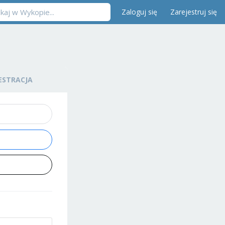
Zaloguj się
Zarejestruj się
ESTRACJA