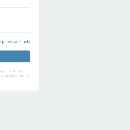
e pamiętam hasła
ykop.pl w jego
 w całości, prosimy