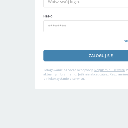
Hasło
ni
ZALOGUJ SIĘ
Zalogowanie oznacza akceptację
Regulaminu serwisu
W
aktualnym brzmieniu. Jeśli nie akceptujesz Regulaminu
o niekorzystanie z serwisu.