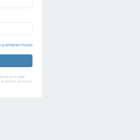
e pamiętam hasła
ykop.pl w jego
 w całości, prosimy