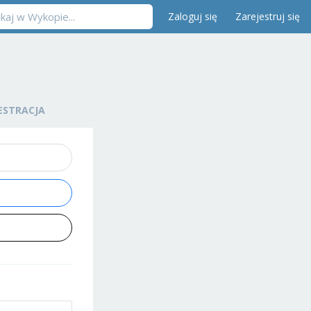
Zaloguj się
Zarejestruj się
ESTRACJA