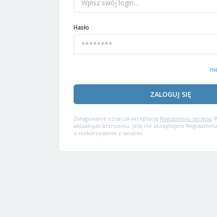
Hasło
ni
ZALOGUJ SIĘ
Zalogowanie oznacza akceptację
Regulaminu serwisu
W
aktualnym brzmieniu. Jeśli nie akceptujesz Regulaminu
o niekorzystanie z serwisu.