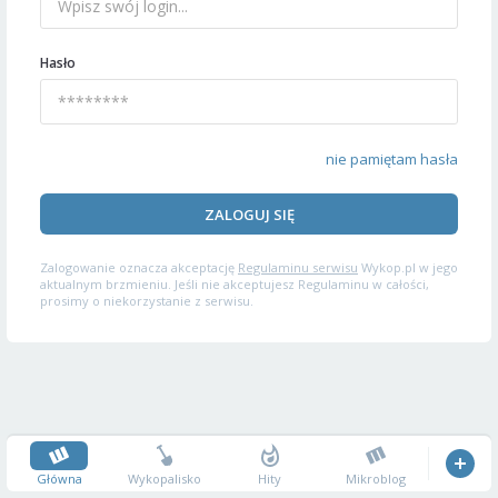
Hasło
nie pamiętam hasła
ZALOGUJ SIĘ
Zalogowanie oznacza akceptację
Regulaminu serwisu
Wykop.pl w jego
aktualnym brzmieniu. Jeśli nie akceptujesz Regulaminu w całości,
prosimy o niekorzystanie z serwisu.
Główna
Wykopalisko
Hity
Mikroblog