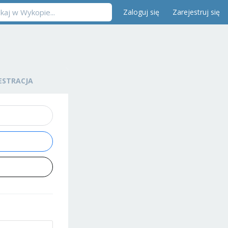
Zaloguj się
Zarejestruj się
ESTRACJA