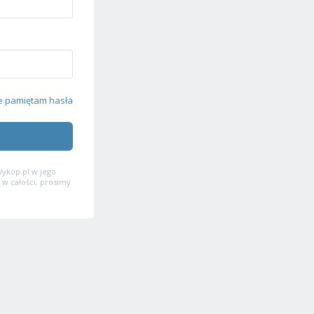
e pamiętam hasła
ykop.pl w jego
 w całości, prosimy