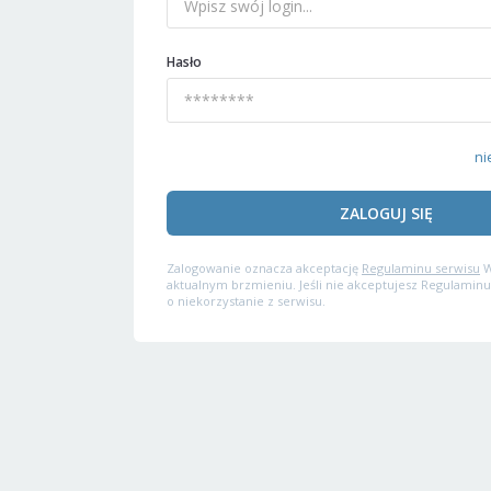
Hasło
ni
ZALOGUJ SIĘ
Zalogowanie oznacza akceptację
Regulaminu serwisu
W
aktualnym brzmieniu. Jeśli nie akceptujesz Regulaminu
o niekorzystanie z serwisu.