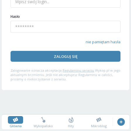
Hasło
nie pamiętam hasła
ZALOGUJ SIĘ
Zalogowanie oznacza akceptację
Regulaminu serwisu
Wykop.pl w jego
aktualnym brzmieniu. Jeśli nie akceptujesz Regulaminu w całości,
prosimy o niekorzystanie z serwisu.
Główna
Wykopalisko
Hity
Mikroblog