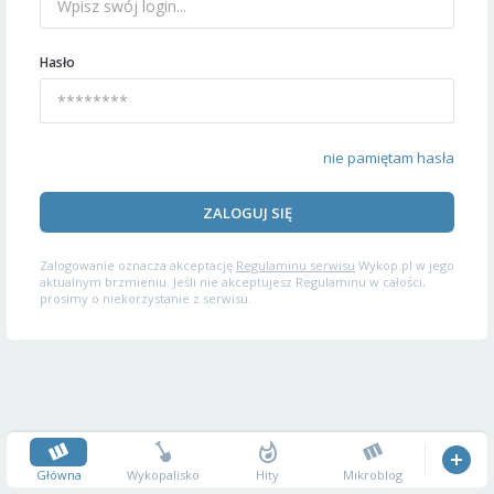
Hasło
nie pamiętam hasła
ZALOGUJ SIĘ
Zalogowanie oznacza akceptację
Regulaminu serwisu
Wykop.pl w jego
aktualnym brzmieniu. Jeśli nie akceptujesz Regulaminu w całości,
prosimy o niekorzystanie z serwisu.
Główna
Wykopalisko
Hity
Mikroblog