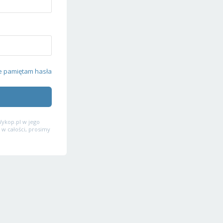
e pamiętam hasła
ykop.pl w jego
 w całości, prosimy