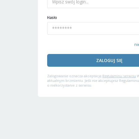
Hasło
ni
ZALOGUJ SIĘ
Zalogowanie oznacza akceptację
Regulaminu serwisu
W
aktualnym brzmieniu. Jeśli nie akceptujesz Regulaminu
o niekorzystanie z serwisu.