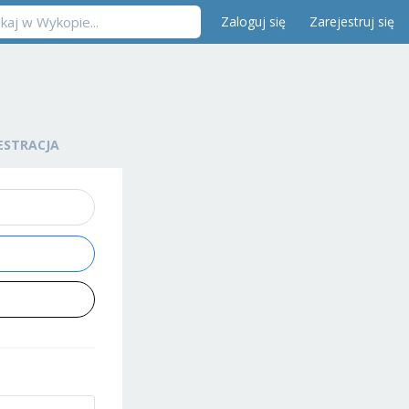
Zaloguj się
Zarejestruj się
ESTRACJA