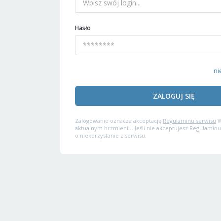
Hasło
ni
ZALOGUJ SIĘ
Zalogowanie oznacza akceptację
Regulaminu serwisu
W
aktualnym brzmieniu. Jeśli nie akceptujesz Regulaminu
o niekorzystanie z serwisu.