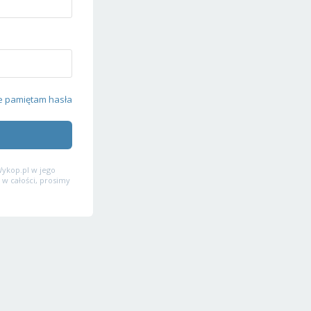
e pamiętam hasła
ykop.pl w jego
 w całości, prosimy