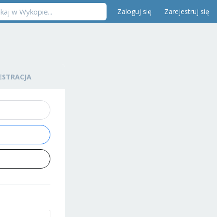
Zaloguj się
Zarejestruj się
ESTRACJA