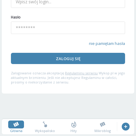
Hasło
nie pamiętam hasła
ZALOGUJ SIĘ
Zalogowanie oznacza akceptację
Regulaminu serwisu
Wykop.pl w jego
aktualnym brzmieniu. Jeśli nie akceptujesz Regulaminu w całości,
prosimy o niekorzystanie z serwisu.
Główna
Wykopalisko
Hity
Mikroblog