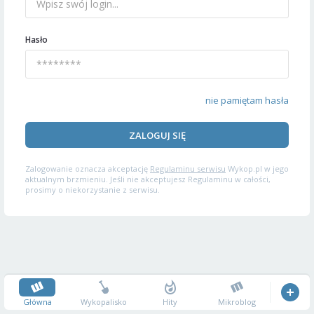
Hasło
nie pamiętam hasła
ZALOGUJ SIĘ
Zalogowanie oznacza akceptację
Regulaminu serwisu
Wykop.pl w jego
aktualnym brzmieniu. Jeśli nie akceptujesz Regulaminu w całości,
prosimy o niekorzystanie z serwisu.
Główna
Wykopalisko
Hity
Mikroblog