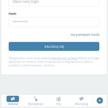
Hasło
nie pamiętam hasła
ZALOGUJ SIĘ
Zalogowanie oznacza akceptację
Regulaminu serwisu
Wykop.pl w jego
aktualnym brzmieniu. Jeśli nie akceptujesz Regulaminu w całości,
prosimy o niekorzystanie z serwisu.
Główna
Wykopalisko
Hity
Mikroblog