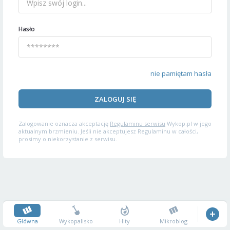
Hasło
nie pamiętam hasła
ZALOGUJ SIĘ
Zalogowanie oznacza akceptację
Regulaminu serwisu
Wykop.pl w jego
aktualnym brzmieniu. Jeśli nie akceptujesz Regulaminu w całości,
prosimy o niekorzystanie z serwisu.
Główna
Wykopalisko
Hity
Mikroblog