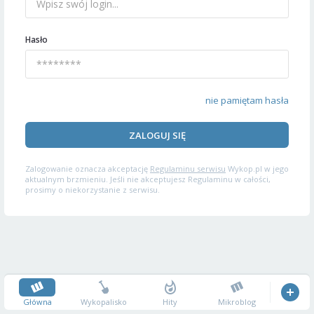
Hasło
nie pamiętam hasła
ZALOGUJ SIĘ
Zalogowanie oznacza akceptację
Regulaminu serwisu
Wykop.pl w jego
aktualnym brzmieniu. Jeśli nie akceptujesz Regulaminu w całości,
prosimy o niekorzystanie z serwisu.
Główna
Wykopalisko
Hity
Mikroblog