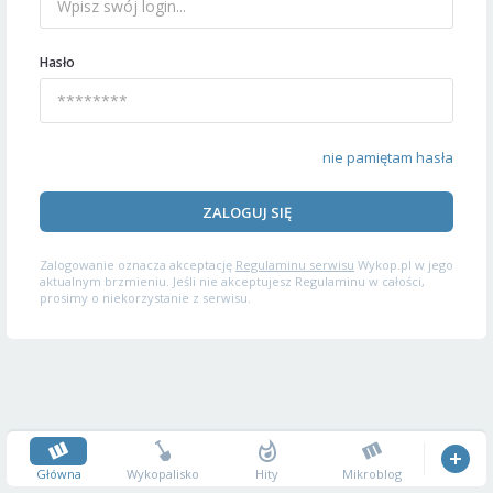
Hasło
nie pamiętam hasła
ZALOGUJ SIĘ
Zalogowanie oznacza akceptację
Regulaminu serwisu
Wykop.pl w jego
aktualnym brzmieniu. Jeśli nie akceptujesz Regulaminu w całości,
prosimy o niekorzystanie z serwisu.
Główna
Wykopalisko
Hity
Mikroblog