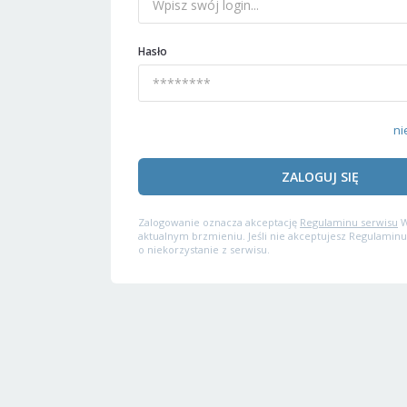
Hasło
ni
ZALOGUJ SIĘ
Zalogowanie oznacza akceptację
Regulaminu serwisu
W
aktualnym brzmieniu. Jeśli nie akceptujesz Regulaminu
o niekorzystanie z serwisu.