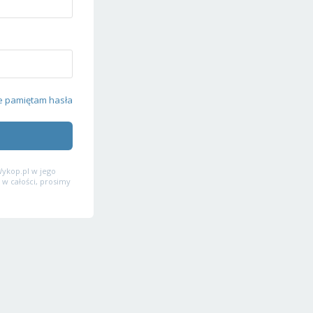
e pamiętam hasła
ykop.pl w jego
 w całości, prosimy