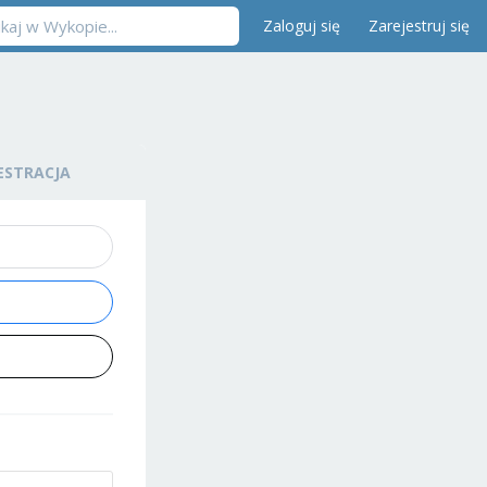
Zaloguj się
Zarejestruj się
ESTRACJA