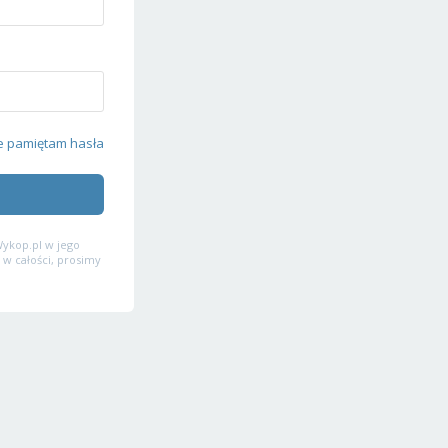
e pamiętam hasła
ykop.pl w jego
 w całości, prosimy