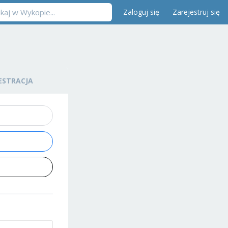
Zaloguj się
Zarejestruj się
ESTRACJA