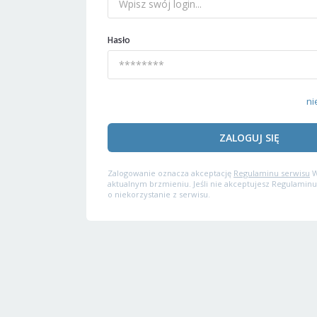
Hasło
ni
ZALOGUJ SIĘ
Zalogowanie oznacza akceptację
Regulaminu serwisu
W
aktualnym brzmieniu. Jeśli nie akceptujesz Regulaminu
o niekorzystanie z serwisu.