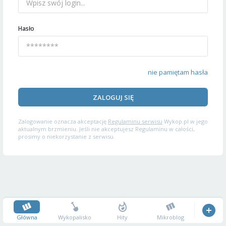
Hasło
nie pamiętam hasła
ZALOGUJ SIĘ
Zalogowanie oznacza akceptację
Regulaminu serwisu
Wykop.pl w jego
aktualnym brzmieniu. Jeśli nie akceptujesz Regulaminu w całości,
prosimy o niekorzystanie z serwisu.
Główna
Wykopalisko
Hity
Mikroblog