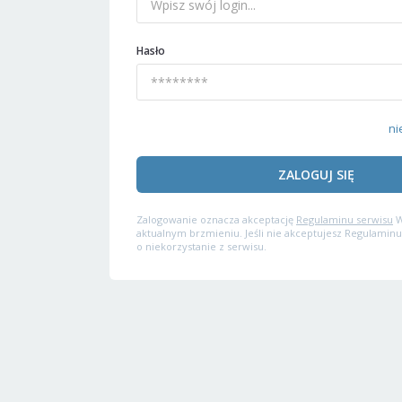
Hasło
ni
ZALOGUJ SIĘ
Zalogowanie oznacza akceptację
Regulaminu serwisu
W
aktualnym brzmieniu. Jeśli nie akceptujesz Regulaminu
o niekorzystanie z serwisu.