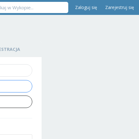
Zaloguj się
Zarejestruj się
ESTRACJA