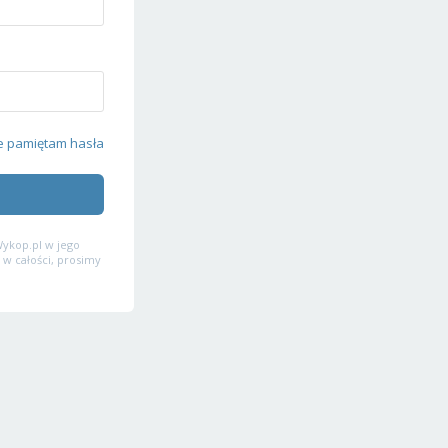
e pamiętam hasła
ykop.pl w jego
 w całości, prosimy