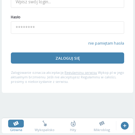
Hasło
nie pamiętam hasła
ZALOGUJ SIĘ
Zalogowanie oznacza akceptację
Regulaminu serwisu
Wykop.pl w jego
aktualnym brzmieniu. Jeśli nie akceptujesz Regulaminu w całości,
prosimy o niekorzystanie z serwisu.
Główna
Wykopalisko
Hity
Mikroblog