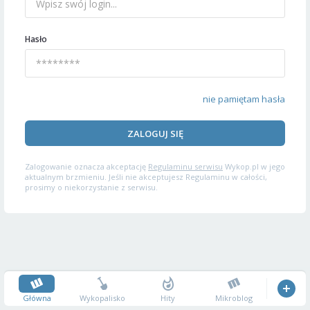
Hasło
nie pamiętam hasła
ZALOGUJ SIĘ
Zalogowanie oznacza akceptację
Regulaminu serwisu
Wykop.pl w jego
aktualnym brzmieniu. Jeśli nie akceptujesz Regulaminu w całości,
prosimy o niekorzystanie z serwisu.
Główna
Wykopalisko
Hity
Mikroblog