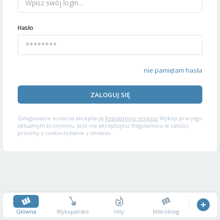
Hasło
nie pamiętam hasła
ZALOGUJ SIĘ
Zalogowanie oznacza akceptację
Regulaminu serwisu
Wykop.pl w jego
aktualnym brzmieniu. Jeśli nie akceptujesz Regulaminu w całości,
prosimy o niekorzystanie z serwisu.
Główna
Wykopalisko
Hity
Mikroblog