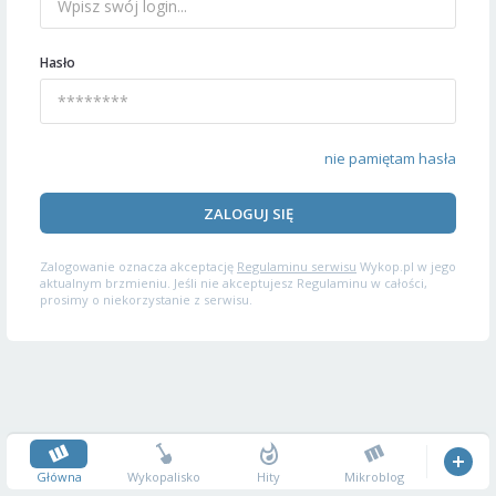
Hasło
nie pamiętam hasła
ZALOGUJ SIĘ
Zalogowanie oznacza akceptację
Regulaminu serwisu
Wykop.pl w jego
aktualnym brzmieniu. Jeśli nie akceptujesz Regulaminu w całości,
prosimy o niekorzystanie z serwisu.
Główna
Wykopalisko
Hity
Mikroblog