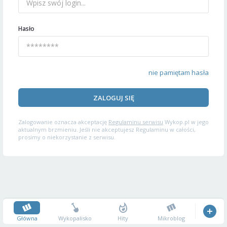
Hasło
nie pamiętam hasła
ZALOGUJ SIĘ
Zalogowanie oznacza akceptację
Regulaminu serwisu
Wykop.pl w jego
aktualnym brzmieniu. Jeśli nie akceptujesz Regulaminu w całości,
prosimy o niekorzystanie z serwisu.
Główna
Wykopalisko
Hity
Mikroblog