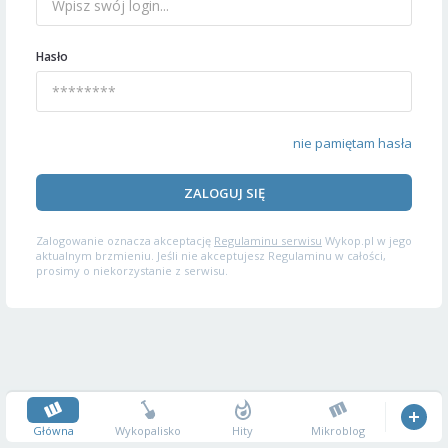
Hasło
nie pamiętam hasła
ZALOGUJ SIĘ
Zalogowanie oznacza akceptację
Regulaminu serwisu
Wykop.pl w jego
aktualnym brzmieniu. Jeśli nie akceptujesz Regulaminu w całości,
prosimy o niekorzystanie z serwisu.
Główna
Wykopalisko
Hity
Mikroblog