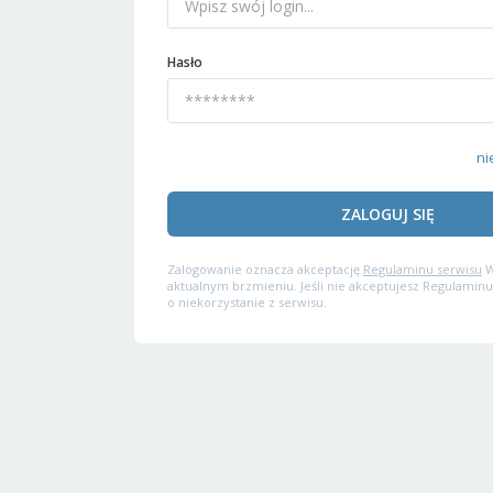
Hasło
ni
ZALOGUJ SIĘ
Zalogowanie oznacza akceptację
Regulaminu serwisu
W
aktualnym brzmieniu. Jeśli nie akceptujesz Regulaminu
o niekorzystanie z serwisu.