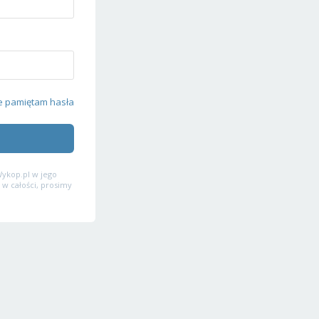
e pamiętam hasła
ykop.pl w jego
 w całości, prosimy