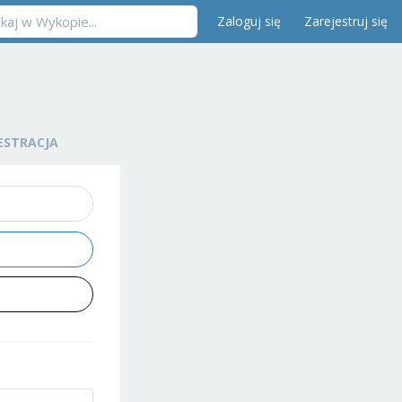
Zaloguj się
Zarejestruj się
ESTRACJA