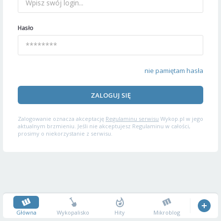
Hasło
nie pamiętam hasła
ZALOGUJ SIĘ
Zalogowanie oznacza akceptację
Regulaminu serwisu
Wykop.pl w jego
aktualnym brzmieniu. Jeśli nie akceptujesz Regulaminu w całości,
prosimy o niekorzystanie z serwisu.
Główna
Wykopalisko
Hity
Mikroblog