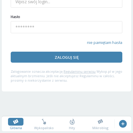
Hasło
nie pamiętam hasła
ZALOGUJ SIĘ
Zalogowanie oznacza akceptację
Regulaminu serwisu
Wykop.pl w jego
aktualnym brzmieniu. Jeśli nie akceptujesz Regulaminu w całości,
prosimy o niekorzystanie z serwisu.
Główna
Wykopalisko
Hity
Mikroblog