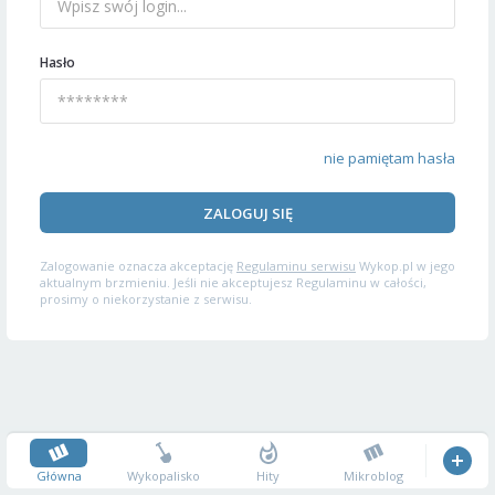
Hasło
nie pamiętam hasła
ZALOGUJ SIĘ
Zalogowanie oznacza akceptację
Regulaminu serwisu
Wykop.pl w jego
aktualnym brzmieniu. Jeśli nie akceptujesz Regulaminu w całości,
prosimy o niekorzystanie z serwisu.
Główna
Wykopalisko
Hity
Mikroblog