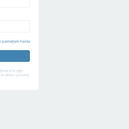
e pamiętam hasła
ykop.pl w jego
 w całości, prosimy