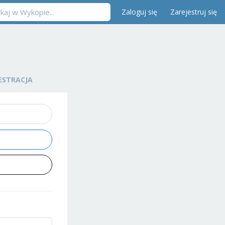
Zaloguj się
Zarejestruj się
ESTRACJA