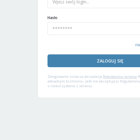
Hasło
ni
ZALOGUJ SIĘ
Zalogowanie oznacza akceptację
Regulaminu serwisu
W
aktualnym brzmieniu. Jeśli nie akceptujesz Regulaminu
o niekorzystanie z serwisu.