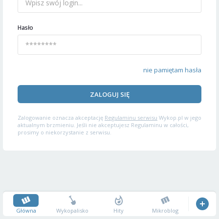
Hasło
nie pamiętam hasła
ZALOGUJ SIĘ
Zalogowanie oznacza akceptację
Regulaminu serwisu
Wykop.pl w jego
aktualnym brzmieniu. Jeśli nie akceptujesz Regulaminu w całości,
prosimy o niekorzystanie z serwisu.
Główna
Wykopalisko
Hity
Mikroblog